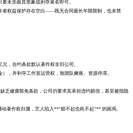
只要未歪曲其形象或剥夺署名即可。
作者权益保护存在空白——既无合同最长年限限制，也未禁
高达4亿元，合约条款默认著作权全归公司。
赔偿金），并剥夺工作室运营权，致团队瘫痪、资源停滞。
合约缺乏健康豁免条款，公司仍要求其承担违约赔偿，甚至被指隐
动著作权归属，艺人陷入**“赔不起也耗不起”** 的困局。