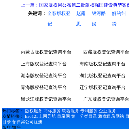
上一篇：国家版权局公布第二批版权强国建设典型案
关键词：
全影版权登
赵露
银河酷
解约纠
记
思
娱
纷
内蒙古版权登记查询平台
西藏版权登记查询平
上海版权登记查询平台
海南版权登记查询平台
湖南版权登记查询平台
湖北版权登记查询平台
青海版权登记查询平台
辽宁版权登记查询平台
黑龙江版权登记查询平台
广东版权登记查询平
热门标签：
版权服务
商标服务
软著服务
专利服务
企业服务
友情链接：
hao123上网导航
目录网
第一分类目录
雅虎目录网站
目录
菲律宾公司注册
版玺知产