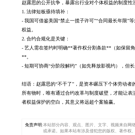
赵露思的公开抗争，暴露出行业对个体权益的制度性
1. 法律短板亟待填补：
- 我国可借鉴美国“禁止一揽子许可”“合同最长年限
权益。
2. 合约合规化是关键：
- 艺人需在签约时明确**著作权分割条款**（如保留
**。
- 短期可协商“分阶段解约”（如先释放影视约），但
结语：赵露思的“不干了”，是资本碾压下个体劳动者
所有物时，唯有通过合约改革与制度破壁，才能让表演
者权益保护的空白，其意义将远超个案输赢。
免责声明:
本站部分内容、观点、图片、文字、视频来自网
或承诺。如果本站有涉及侵犯您的版权、著作权、肖像