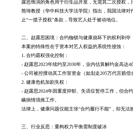
露思饰演的角色用于衍生品开发，无需其二次授权，
熊琦教授（华中科技大学法学院）指出，我国法律对
止“一揽子授权”条款，导致艺人处于被动地位。
二、赵露思困境：合约枷锁与健康崩坏下的权利剥夺
本案的特殊性在于资本对艺人权益的系统性侵蚀：
1. 合约霸权强化控制：
- 赵露思2023年续约至2030年，业内估算解约金
- 公司被控擅动其工作室资金（如划走205万代言
2. 健康危机加剧失权：
- 赵露思2024年因重度抑郁、失语症暂停工作，但
瞒病情强推工作。
法律上，健康问题仅能主张“合约履行不能”，却无法撼
三、行业反思：重构权力平衡需制度破冰