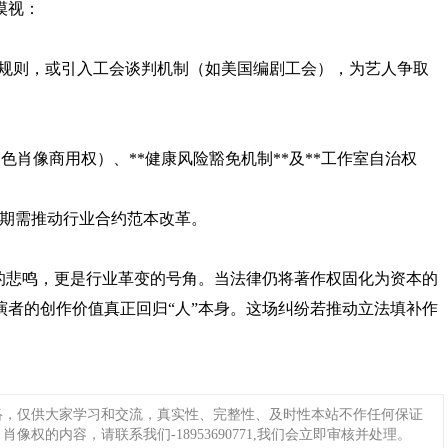
漠视：
”等规则，或引入工会谈判机制（如美国编剧工会），为艺人争取
角色肖像商用权）、**健康风险豁免机制**及**工作室自治权
长期需推动行业合约范本改革。
的悲鸣，更是行业革变的号角。当法律仍将著作权固化为资本的
者的创作价值真正回归“人”本身。这场纠纷若推动立法填补作
络，仅供大家学习和交流，真实性、完整性、及时性本站不作任何保证
权的内容，请联系我们-18953690771,我们会立即审核并处理。