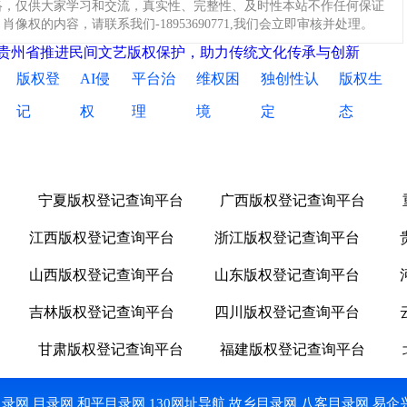
络，仅供大家学习和交流，真实性、完整性、及时性本站不作任何保证
权的内容，请联系我们-18953690771,我们会立即审核并处理。
贵州省推进民间文艺版权保护，助力传统文化传承与创新
版权登
AI侵
平台治
维权困
独创性认
版权生
记
权
理
境
定
态
台
宁夏版权登记查询平台
广西版权登记查询平台
江西版权登记查询平台
浙江版权登记查询平台
山西版权登记查询平台
山东版权登记查询平台
吉林版权登记查询平台
四川版权登记查询平台
台
甘肃版权登记查询平台
福建版权登记查询平台
目录网
目录网
和平目录网
130网址导航
故乡目录网
八客目录网
易企