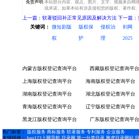
免责声明:
本站部分内容、观点、图片、文字、视频来自网
或承诺。如果本站有涉及侵犯您的版权、著作权、肖像
上一篇：软著驳回补正常见原因及解决方法
下一篇：
关键词：
微短剧版
版权保
侵权治
剑网
权
护
理
2025
内蒙古版权登记查询平台
西藏版权登记查询平
上海版权登记查询平台
海南版权登记查询平台
湖南版权登记查询平台
湖北版权登记查询平台
青海版权登记查询平台
辽宁版权登记查询平台
黑龙江版权登记查询平台
广东版权登记查询平
热门标签：
版权服务
商标服务
软著服务
专利服务
企业服务
友情链接：
hao123上网导航
目录网
第一分类目录
雅虎目录网站