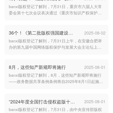
色社会主义思想，特别是***外交思想为指导，贯彻落
护和促进条例》施行
banxi版权登记了解到，7月31日，重庆市六届人大常
实党中央、国务院决策部署，积极担当、主动作为，
委会第十七次会议表决通过《重庆市知识产权保护和
为知识产权强国建设书写国际交流新篇章。banxi版权
促进条例》（以下简称《条例》），并于今年9月1日
登记 版玺版权
起施行。重庆市人大常委会法工委法规一处处长娄振
新在对其进行解读时介绍，该《条例》是重庆第一部
36个！《第二批版权强国建设典
2025-08-02
知识产权综合性法规。版权登记建立健全知识产权保
型案例》发布
banxi版权登记了解到，7月31日上午，在安徽合肥举
护和促进机制《条例》建立健全知识产权保护和促进
办的第九届中国网络版权保护与发展大会主论坛上，
机制，对知识产权保护和促进工作机制进行了明确，
发布了《第二批版权强国建设典型案例》。此次评选
规定市、区县（自治县）
由国家版权局组织，旨在总结推广各地推进版权强国
建设的经验做法，共遴选出36个典型案例，包括版权
8月，这些知产新规即将施行
2025-08-01
产业服务类10个、版权保护类8个、版权国际传播类8
banxi版权登记了解到，8月，这些知产新规即将施行
个、版权执法案件类10个。版权登记 版权加急其中，
——政务数据共享条例条例将自2025年8月1日起施
版权产业服务类（10个）：河北省沧州市
行，共八章44条。条例提出，国家统筹数据基础设施
建设，提高政务数据安全防护能力，整合构建标准统
一、布局合理、管理协同、安全可靠的全国一体化政
“2024年度全国打击侵权盗版十大
2025-08-01
务大数据体系。并要求政务数据共享主管部门建立健
案件”今日发布
banxi版权登记了解到，7月31日，由中央宣传部版权
全政务数据共享争议解决处理机制。版权登记网信部