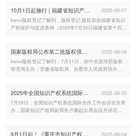
况，现公布2025年度第九批重点作品版权保护预警名
单（含体育赛事节目、电视剧）。相关网络服务商应
10月1日起施行 | 福建省知识产权
2025-08-07
对版权保护预警名单内的重点作品采取以下保护措
保护与促进条例
banxi版权登记了解到，版权登记 版权加急福建省知识
施：直接提供内容的网络服务商未经许可不得提供版
产权保护与促进条例（2025年7月30日福建省第十四届
权保护预警名单内的作品；提供存储空间的网络服务
人民代表大会常务委员会第十七次会议通过）福建省
商应当禁止用户上传版权保
人民代表大会常务委员会公告〔十四届〕第四十三号
《福建省知识产权保护与促进条例》已由福建省第十
国家版权局公布第二批版权强国
2025-08-06
四届人民代表大会常务委员会第十七次会议于2025年7
建设典型案例
banxi版权登记了解到，7月31日，由中央宣传部版权
月30日通过，现予公布。本条例自2025年10月1日起
管理局主办，安徽省版权局、合肥市人民政府协办的
施行。福建省人民代表大会常务委员会2025年7月
第九届中国网络版权保护与发展大会在合肥举办。本
次大会主题为“网络版权保护二十年”。大会发布
了“2024年度全国打击侵权盗版十大案件”和“第二批版
2025年全国知识产权系统国际合
2025-08-05
权强国建设典型案例”。版权登记 版权加急8月5日，国
作工作会议在京召开
7月28日，全国知识产权系统国际合作工作会议在京举
家版权局网站对外公布了“第二批版权强国建设典型案
办，国家知识产权局副局长卢鹏起出席会议并讲话。
例”名单，共36个典型案例，其中版权产业服务
会议传达学习了中央周边工作会议精神，总结了一年
以来全国知识产权系统国际合作工作，并对做好下一
阶段工作作出部署。会议强调，要以***新时代中国特
9月1日起！《重庆市知识产权保
2025-08-04