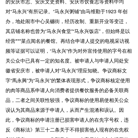
的安庆市志、安庆文史资料、安庆市饮食志等资料中均
对“马永兴”有所记录。“马永兴粥铺”由马维勤于1923 年创
办，地处闹市中心吴樾街，经历改制、重新开业等变迁，
其店铺名称也曾为“马永兴食堂”“马永兴饭店”，但始终是以
经营***菜点闻名的餐馆。再结合申请人提交的电视采访视
频等证据可以证明，“马永兴”作为对外宣传使用的字号在相
关公众中已具有一定的知名度。被申请人与申请人同处安
徽省安庆市，被申请人对“马永兴”理应知晓。争议商标文
字“馬永興”为“马永兴”的繁体表现形式，争议商标核定使用
的肉等商品系申请人向消费者提供餐饮服务的必备关联商
品，二者之间关联性较强，争议商标的使用易使相关公众
误认为其商品来源于申请人，从而产生混淆和误认。因
此，争议商标的申请注册已损害申请人的在先字号权，违
反《商标法》第三十二条关于不得损害他人现有的在先权