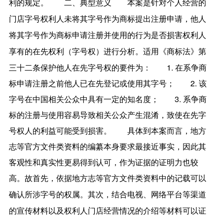
利的规定。
二、典型意义
本案是
针对个人经营的
门店字号权利人未将其字号作为商标提出注册申请，他人
将其字号作为商标申请注册并使用的行为是否损害权利人
进行分析。适用《商标法》第
享有的在先权利（字号权）
三十二条保护他人在先字号权的要件为：
1. 在系争商
标申请注册之前他人已在先登记或使用其字号；
2. 该
字号在中国相关公众中具有一定的知名度；
3. 系争商
标的注册与使用容易导致相关公众产生混淆，致使在先字
号权人的利益可能受到损害。
具体到本案而言，地方
志等官方文件类资料的编纂本身要求最接近事实，因此其
客观性和真实性更易得到认可，作为证据的证明力也较
高。故
，依据地方志等官方文件类资料中的记载可以
首先
确认所涉字号的权属。
结合电视、网络平台等渠道
其次，
的宣传材料以及权利人门店经营情况的介绍等材料可以证