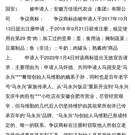
国安）
安徽万佳现代农业（集团）有限公
被申请人：
司
争议商标由被申请人于2017年10月
争议商标：
13日提出注册申请，于2018 年9月21日获准注册，核定使
用在第29 类“肉；加工过的坚果；蛋；食用油；腌制蔬菜；
豆腐制品；鱼（非活）；牛奶；肉罐头；熟酱肉”商品
上。
申请人于2022年1月4日对该商标提出无效宣告请
求，主要理由为：申请人马怀德、共同申请人马国安是“马
永兴”***餐馆创始人马维勤的嫡系子孙，同时也是百年老字
号“马永兴”家族传承人。从“马永兴饭店”重新开业到“马永兴
安庆牛肉煎包”***小吃店在安徽合肥市营业，尽管经营艰
辛，但马维勤的几代后人仍坚持维护由其祖辈所创并已传
承百年的“马永兴”品牌。“马永兴”与创始人马维勤已形成特
定的、唯一的联系。
争议商标在注册时窃取他人所创立老