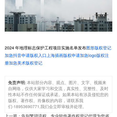
2024 年地理标志保护工程项目实施名单发布
图形版权登记
加急
抖音申请版权入口
上海插画版权申请加急
logo版权注
册加急
美术版权登记
免责声明:
本站部分内容、观点、图片、文字、视频来
自网络，仅供大家学习和交流，真实性、完整性、及时
性本站不作任何保证或承诺。如果本站有涉及侵犯您的
版权、著作权、肖像权的内容，请联系我
们-18953690771,我们会立即审核并处理。
上一篇：告别繁琐流程，专业软件著作权登记代理为您省