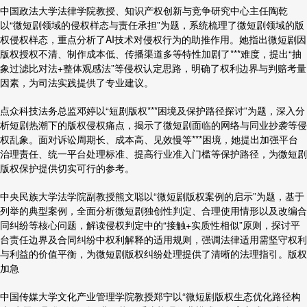
中国政法大学法律学院教授、知识产权创新与竞争研究中心主任陶乾
以“微短剧领域的侵权样态与责任承担”为题，系统梳理了微短剧领域的版
权侵权样态，重点分析了AI技术对侵权行为的助推作用。她指出微短剧因
版权授权不清、制作成本低、传播渠道多等特性加剧了***难度，提出“抽
象过滤比对法+整体观感法”等侵权认定思路，明确了权利边界与判赔考量
因素，为司法实践提供了专业建议。
点众科技法务总监邓婷以“短剧版权***困境及保护路径探讨”为题，深入分
析短剧热潮下的
版权侵权
痛点，揭示了微短剧面临的网络与同业抄袭等侵
权乱象。面对诉讼周期长、成本高、见效慢等***困境，她提出加强平台
治理责任、统一平台处理标准、提高行业准入门槛等保护路径，为微短剧
版权保护提供切实可行的参考。
中央民族大学法学院副教授熊文聪以“微短剧版权案例的启示”为题，基于
列举的典型案例，全面分析微短剧独创性判定、合理使用情形以及改编合
同纠纷等核心问题，解读侵权判定中的“接触+实质性相似”原则，探讨平
台责任边界及合同纠纷中权利解释的适用规则，强调法律适用需坚守权利
与利益的价值平衡，为微短剧版权纠纷处理提供了清晰的法理指引。
版权
加急
中国传媒大学文化产业管理学院教授郑宁以“微短剧版权生态优化路径构