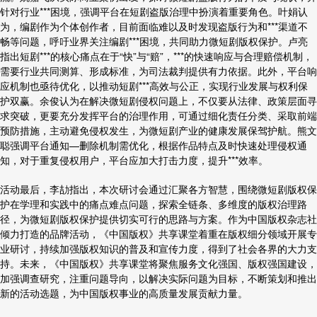
针对行业***困境，强调平台在短剧盗版治理中扮演着重要角色。叶娟认
为，编剧作为个体创作者，目前面临难以及时发现盗版行为和***渠道不
畅等问题，呼吁业界关注编剧***困境，共同助力微短剧版权保护。卢亮
指出短剧***的核心痛点在于“快”与“赔”，***的快速响应与合理赔偿机制，
需要行业共同测算、形成标准，为司法裁判提供有力依据。此外，平台响
应机制也亟待优化，以推动短剧***高效与公正，实现行业发展与权利保
护双赢。余俊认为在解决微短剧侵权问题上，不仅要从法律、政策层面寻
求突破，更要充分发挥平台的治理作用，可通过细化责任分类、采取前端
预防措施，主动避免侵权发生，为微短剧产业的健康发展保驾护航。熊文
聪强调平台通知—删除机制需优化，根据作品特点及时快速处理侵权通
知，对于重复侵权用户，平台应加大打击力度，提升***效率。
活动最后，李劼指出，本次研讨会通过汇聚各方智慧，围绕微短剧版权保
护在学理和实践中的痛点难点问题，探索全链条、多维度的版权治理路
径，为微短剧版权保护提供切实可行的思路与方案。作为中国版权杂志社
倾力打造的品牌活动，《中国版权》共享课堂着重在版权细分领域开展专
业研讨，持续加强版权知识的普及和宣传力度，得到了社会各界的大力支
持。未来，《中国版权》共享课堂将聚焦服务文化强国、版权强国建设，
加强调查研究，注重问题导向，以解决实际问题为目标，不断策划和推出
新的活动选题，为中国版权事业的高质量发展贡献力量。