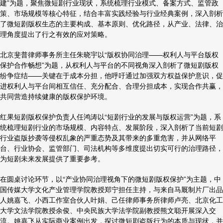
建”为题，聚焦微短剧行业现状，系统梳理行业模式、备案方式、监管政
策、市场规模等核心特征，结合丰富实践经验与行业经典案例，深入剖析
了微短剧版权生态的主要构成、基本原则、优化路径，从产业、法律、治
理角度提出了行之有效的应对策略。
北京斐普律师事务所主任朱晓宇以“版权协同治理——权利人与平台版权
保护合作畅想”为题，从权利人与平台的不同视角深入剖析了微短剧版权
纷争症结——关键在于成本分担，他呼吁通过加强双方权益保护意识，促
进权利人与平台间相互信任、充分配合、合理分担成本，实现合作共赢，
共同营造持续健康的版权保护环境。
红果短剧版权保护负责人任鸿涛以“短剧行业的发展与版权运营”为题，系
统梳理短剧行业的市场规模、内容特点、发展阶段，深入剖析了当前短剧
行业盗版抄袭等侵权乱象的严重态势及其带来的多重危害，并从网络平
台、行业协会、监管部门、司法机构等多维度提出切实可行的治理路径，
为短剧未来发展提供了重要参考。
在圆桌讨论环节，以“产业协同治理视角下的微短剧版权保护”为主题，中
国传媒大学文化产业管理学院教授郑宁担任主持，与来自马厩制片厂出品
人姚嘉飞、小西工作室合伙人叶娟、己任律师事务所律师卢亮、北京化工
大学文法学院教授余俊、中央民族大学法学院副教授熊文聪开展深入交
流。姚嘉飞从实际商业案例出发，探讨微短剧盗版行为的本质与现状，并