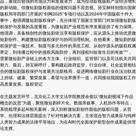
品，展现出较强的市场活力和发展潜力，成为拉动影视版权产业经济增长
的新动能。但微短剧版权面临的侵权问题不容忽视。孙宝林特别指出国家
版权局等四部门开展的“剑网2025”专项行动以及2024年中国版权十件大
事中，都强调微短剧版权保护，充分体现了国家主管部门对加强微短剧版
权保护与发展的高度重视，为微短剧产业规范有序发展提供了有力保障。
他强调，具备独创性的微短剧依法享有版权保护，应从源头上推动优质微
短剧创作、构建微短剧版权保护与协同治理机制。在他看来，微短剧的版
权保护是一项技术、制度与多元协作的系统工程。从创作源头的版权权属
界定，到传播过程中的侵权风险防控，再到侵权纠纷发生后的有效***，
需要微短剧产业链上的各方主体、行业组织、监管部门以及司法机关共同
努力。最后，孙宝林呼吁，要构建起政府监管、行业自律、社会监督相结
合的微短剧版权保护与发展共治新格局，促进网络微短剧行业在法治轨道
上持续、健康、繁荣发展，希望与业界携手一道，共同推动我国版权工作
高质量发展。
版权登记
在主题发言环节，北京化工大学文法学院教授余俊以“微短剧视域下作品
概念的反思”为题，聚焦微短剧碎片化、数据库叙事、人机协作等特点，
系统梳理多起AI相关案例，深入剖析微短剧创作面临的版权问题，从哲
学、伦理和法律层面提出了针对性解决方案，主张混合智力成果应与纯粹
人类智力成果的法律平等地位，为在AI时代全面保护新型创作成果提供理
论支撑。