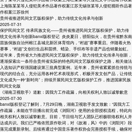
上海陈某某等人侵犯美术作品著作权案江苏无锡张某等人侵犯视听作品著
作权案江苏徐州
贵州省推进民间文艺版权保护，助力传统文化传承与创新
2025-07-31
保护民间文艺 传承民族文化——贵州省推进民间文艺版权保护，助力传
统文化传承与创新banxi版权登记 炎炎夏日，骄阳似火，在贵州省黔东南
苗族侗族自治州榕江县城北新区体育馆内，“村超”赛事重启。伴随着火热
赛事，“村超”文创衍生品和苗绣、蜡染、手织布等非遗产品也销量如虹。
近年来，贵州省大力推进民间文艺版权保护，助力传统文化传承与创新，
逐渐探索出一条符合贵州省实际的特色民间文艺版权保护之路，相关做法
入选知识产权强国建设第三批典型案例。近年来，贵州省紧紧抓住传统与
现代的结合点，充分运用各种艺术表现形式，积极开发文创产品，让传统
文化成为一种“新时尚”；持续开展民间文艺版权保护工作，推进国家民族
民间文化版
《湖南卫视歌手》道歉：因我方工作疏漏，向相关权利人致以诚挚歉意
2025-07-30
banxi版权登记了解到，7月29日晚，湖南卫视歌手发文致歉：“因我方工
作疏漏，未能在节目播出前完成《浏阳河》使用的全部授权流程，特此向
相关权利人致以诚挚歉意。目前，节目组与艺人团队已积极联络权利人并
达成共识。我们已严格依照原作歌词，对《故湘，风》中的《浏阳河》段
落完成重新录制。后续将通过中国音乐著作权协会完善授权手续，确保对