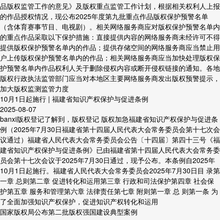
品版权监管工作的意见》及版权重点监管工作计划，根据相关权利人上报
的作品授权情况，现公布2025年度第九批重点作品版权保护预警名单
（含体育赛事节目、电视剧）。相关网络服务商应对版权保护预警名单内
的重点作品采取以下保护措施：直接提供内容的网络服务商未经许可不得
提供版权保护预警名单内的作品；提供存储空间的网络服务商应当禁止用
户上传版权保护预警名单内的作品；相关网络服务商应当加快处理版权保
护预警名单内作品权利人关于删除侵权内容或断开侵权链接的通知。各地
版权行政执法监管部门应当对本地区主要网络服务商发出版权预警提示，
加大版权监测监管力度
10月1日起施行 | 福建省知识产权保护与促进条例
2025-08-07
banxi版权登记了解到，版权登记 版权加急福建省知识产权保护与促进条
例（2025年7月30日福建省第十四届人民代表大会常务委员会第十七次会
议通过）福建省人民代表大会常务委员会公告〔十四届〕第四十三号《福
建省知识产权保护与促进条例》已由福建省第十四届人民代表大会常务委
员会第十七次会议于2025年7月30日通过，现予公布。本条例自2025年
10月1日起施行。福建省人民代表大会常务委员会2025年7月30日目 录第
一章 总则第二章 促进转化和运用第三章 行政和司法保护第四章 社会保
护第五章 服务和管理第六章 法律责任第七章 附则第一章 总 则第一条 为
了全面加强知识产权保护，促进知识产权转化和运用
国家版权局公布第二批版权强国建设典型案例