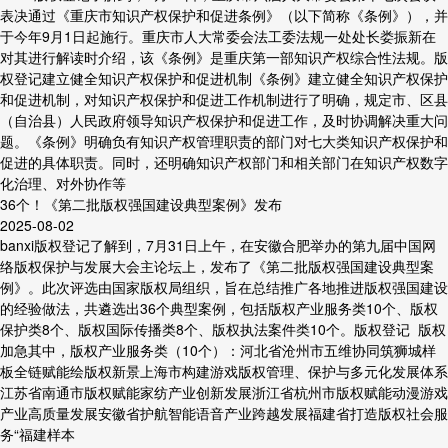
表决通过《重庆市知识产权保护和促进条例》（以下简称《条例》），并
于今年9月1日起施行。重庆市人大常委会法工委法规一处处长娄振新在
对其进行解读时介绍，该《条例》是重庆第一部知识产权综合性法规。版
权登记建立健全知识产权保护和促进机制《条例》建立健全知识产权保护
和促进机制，对知识产权保护和促进工作机制进行了明确，规定市、区县
（自治县）人民政府领导知识产权保护和促进工作，及时协调解决重大问
题。《条例》明确负有知识产权管理职责的部门对七大类知识产权保护和
促进的具体职责。同时，还明确知识产权部门和相关部门在知识产权数字
化治理、对外协作等
36个！《第二批版权强国建设典型案例》发布
2025-08-02
banxi版权登记了解到，7月31日上午，在安徽合肥举办的第九届中国网
络版权保护与发展大会主论坛上，发布了《第二批版权强国建设典型案
例》。此次评选由国家版权局组织，旨在总结推广各地推进版权强国建设
的经验做法，共遴选出36个典型案例，包括版权产业服务类10个、版权
保护类8个、版权国际传播类8个、版权执法案件类10个。版权登记 版权
加急其中，版权产业服务类（10个）：河北省沧州市五维协同筑狮城样
板全链赋能绘版权新景上海市构建游戏版权管理、保护与多元化发展体系
江苏省南通市版权赋能家纺产业创新发展浙江省杭州市版权赋能动漫游戏
产业高质量发展安徽省护航智能语音产业跨越发展福建省打造版权社会服
务“福建样本