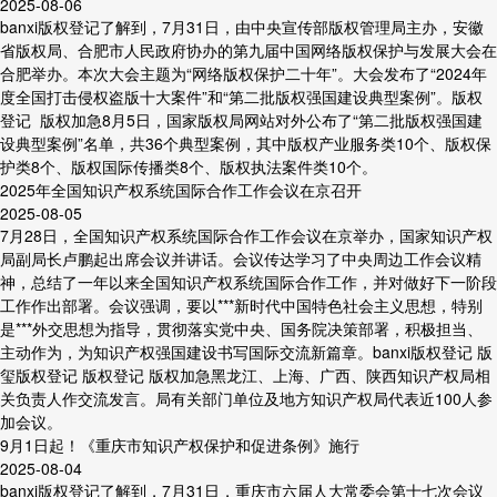
2025-08-06
banxi版权登记了解到，7月31日，由中央宣传部版权管理局主办，安徽
省版权局、合肥市人民政府协办的第九届中国网络版权保护与发展大会在
合肥举办。本次大会主题为“网络版权保护二十年”。大会发布了“2024年
度全国打击侵权盗版十大案件”和“第二批版权强国建设典型案例”。版权
登记 版权加急8月5日，国家版权局网站对外公布了“第二批版权强国建
设典型案例”名单，共36个典型案例，其中版权产业服务类10个、版权保
护类8个、版权国际传播类8个、版权执法案件类10个。
2025年全国知识产权系统国际合作工作会议在京召开
2025-08-05
7月28日，全国知识产权系统国际合作工作会议在京举办，国家知识产权
局副局长卢鹏起出席会议并讲话。会议传达学习了中央周边工作会议精
神，总结了一年以来全国知识产权系统国际合作工作，并对做好下一阶段
工作作出部署。会议强调，要以***新时代中国特色社会主义思想，特别
是***外交思想为指导，贯彻落实党中央、国务院决策部署，积极担当、
主动作为，为知识产权强国建设书写国际交流新篇章。banxi版权登记 版
玺版权登记 版权登记 版权加急黑龙江、上海、广西、陕西知识产权局相
关负责人作交流发言。局有关部门单位及地方知识产权局代表近100人参
加会议。
9月1日起！《重庆市知识产权保护和促进条例》施行
2025-08-04
banxi版权登记了解到，7月31日，重庆市六届人大常委会第十七次会议