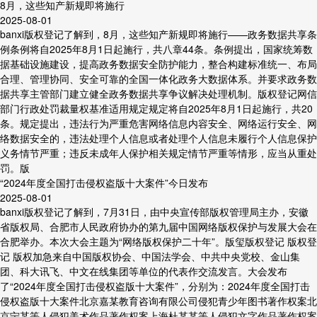
8月，这些知产新规即将施行
2025-08-01
banxi版权登记了解到，8月，这些知产新规即将施行——政务数据共享条
例条例将自2025年8月1日起施行，共八章44条。条例提出，国家统筹数
据基础设施建设，提高政务数据安全防护能力，整合构建标准统一、布局
合理、管理协同、安全可靠的全国一体化政务大数据体系。并要求政务数
据共享主管部门建立健全政务数据共享争议解决处理机制。版权登记网信
部门行政处罚裁量权基准适用规定规定将自2025年8月1日起施行，共20
条。规定提出，违法行为严重危害网络信息内容安全、网络运行安全、网
络数据安全的，违法处理个人信息或者处理个人信息未履行个人信息保护
义务情节严重；违反未成年人保护相关规定情节严重等情形，应当从重处
罚。版
“2024年度全国打击侵权盗版十大案件”今日发布
2025-08-01
banxi版权登记了解到，7月31日，由中央宣传部版权管理局主办，安徽
省版权局、合肥市人民政府协办的第九届中国网络版权保护与发展大会在
合肥举办。本次大会主题为“网络版权保护二十年”。版玺版权登记 版权登
记 版权加急来自中国版权协会、中国法学会、中共中央党校、金山集
团、科大讯飞、中文在线集团等单位的代表作交流发言。大会发布
了“2024年度全国打击侵权盗版十大案件”，分别为：2024年度全国打击
侵权盗版十大案件北京嘉某教育咨询有限公司侵犯青少年图书著作权案北
京宁某等人侵犯美术作品著作权案上海杜某某等人侵犯文字作品著作权案